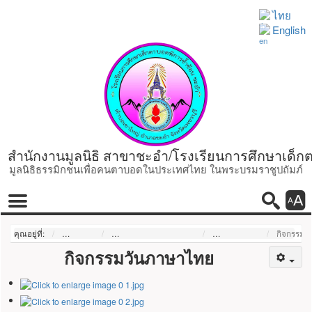
ไทย
English
สำนักงานมูลนิธิ สาขาชะอำ/โรงเรียนการศึกษาเด็ก
มูลนิธิธรรมิกชนเพื่อคนตาบอดในประเทศไทย ในพระบรมราชูปถัมภ์
ค้นหา
เมนูหลัก
ค้นหา
โหมดกา
เมนู
คุณอยู่ที่:
หน้าแรก
กิจกรรม การดำเนินงาน
ภาพกิจกรรม
กิจกรรมว
กิจกรรมวันภาษาไทย