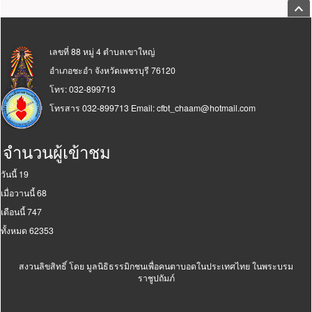
กลับ
ส่วนท้ายเว็บ
เลขที่ 88 หมู่ 4 ตำบลเขาใหญ่
อำเภอชะอำ จังหวัดเพชรบุรี 76120
โทร: 032-899713
โทรสาร 032-899713 Email:
cfbt_chaam@hotmail.com
จำนวนผู้เข้าชม
วันนี้
19
เมื่อวานนี้
68
เดือนนี้
747
ทั้งหมด
62353
สงวนลิขสิทธิ์ โดย
มูลนิธิธรรมิกชนเพื่อคนตาบอดในประเทศไทย ในพระบรม
ราชูปถัมภ์