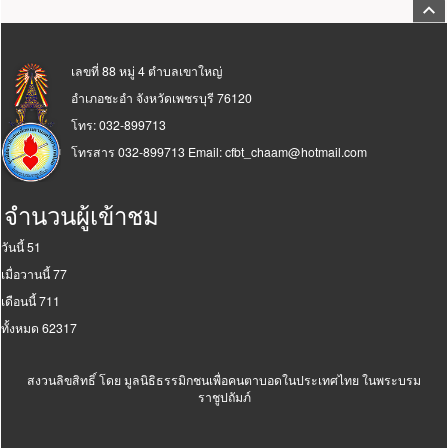
กลับ
ส่วนท้ายเว็บ
เลขที่ 88 หมู่ 4 ตำบลเขาใหญ่
อำเภอชะอำ จังหวัดเพชรบุรี 76120
โทร: 032-899713
โทรสาร 032-899713 Email:
cfbt_chaam@hotmail.com
จำนวนผู้เข้าชม
วันนี้
51
เมื่อวานนี้
77
เดือนนี้
711
ทั้งหมด
62317
สงวนลิขสิทธิ์ โดย
มูลนิธิธรรมิกชนเพื่อคนตาบอดในประเทศไทย ในพระบรม
ราชูปถัมภ์