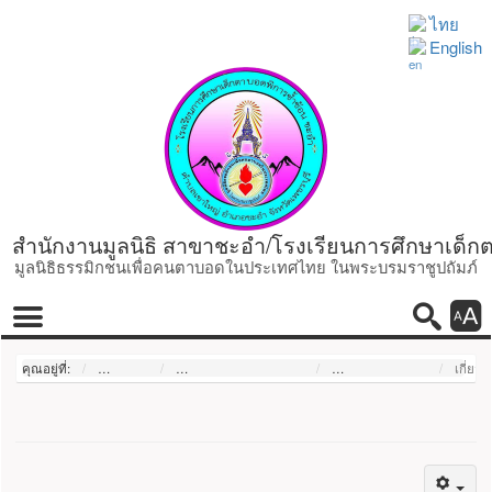
ไทย
English
สำนักงานมูลนิธิ สาขาชะอำ/โรงเรียนการศึกษาเด็ก
มูลนิธิธรรมิกชนเพื่อคนตาบอดในประเทศไทย ในพระบรมราชูปถัมภ์
ค้นหา
เมนูหลัก
ค้นหา
โหมดกา
เมนู
คุณอยู่ที่:
หน้าแรก
เกี่ยวกับสำนักงานสาขา
วิสัยทัศน์ พันธกิจ
เกี่ยวก